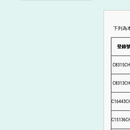
境外遊學
中文科
英國語文教育 +
跨學科學習
普通話科
英文科
數學教育 +
下列為
中一級英文話劇課
數學科
跨學習領域 +
登錄
閱讀課
公民與社會發展科
個人、社會及人文教育 +
學習支援
公經社/生活與社會
科學教育 +
C8315C
中國歷史科
科學科
科技教育 +
C8313C
歷史科
生物科
資訊及通訊科技/電腦科
藝術教育 +
C16443C
地理科
化學科
企業、會計與財務概論
視覺藝術科
體育 +
科
經濟科
物理科
音樂科
體育科
C15136C
健康管理與社會關懷科