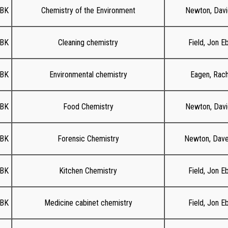
NBK
Chemistry of the Environment
Newton, Davi
NBK
Cleaning chemistry
Field, Jon E
NBK
Environmental chemistry
Eagen, Rach
NBK
Food Chemistry
Newton, Davi
NBK
Forensic Chemistry
Newton, Dave
NBK
Kitchen Chemistry
Field, Jon E
NBK
Medicine cabinet chemistry
Field, Jon E