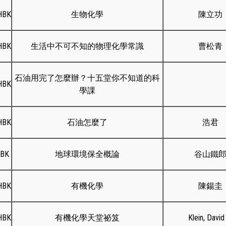
HBK
生物化學
陳立功
HBK
生活中不可不知的物理化學常識
曹松青
石油用完了怎麼辦？十五堂你不知道的科
HBK
學課
HBK
石油怎麼了
浩君
HBK
地球環境保全概論
谷山鐵
HBK
有機化學
陳鍚圭
HBK
有機化學天堂祕笈
Klein, David