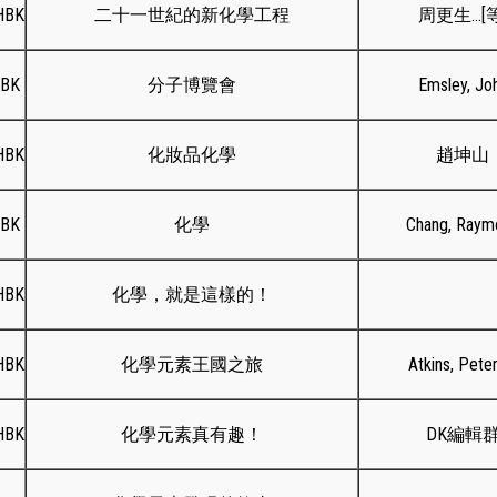
HBK
二十一世紀的新化學工程
周更生...[
HBK
分子博覽會
Emsley, Jo
HBK
化妝品化學
趙坤山
HBK
化學
Chang, Raym
HBK
化學，就是這樣的！
HBK
化學元素王國之旅
Atkins, Peter
HBK
化學元素真有趣！
DK編輯