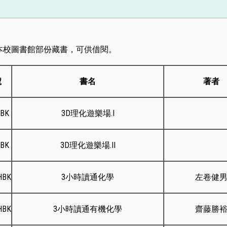
本校圖書館部份藏書，可供借閱。
號
書名
著者
HBK
3D理化遊樂場.I
HBK
3D理化遊樂場.II
HBK
3小時讀通化學
左卷健
HBK
3小時讀通有機化學
齋藤勝