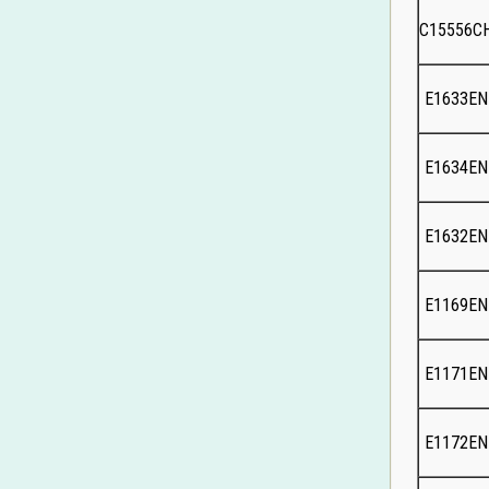
基督教教育科
C15556C
設計與科技科
家政科
E1633E
E1634E
E1632E
E1169E
E1171E
E1172E