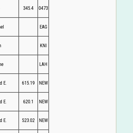
裕
345.4
0473
el
EAG
n
KNI
ne
LAH
d E.
615.19
NEW
d E.
620.1
NEW
d E.
523.02
NEW