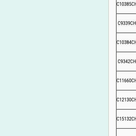
C10385C
C9339C
C10384C
C9342C
C11660C
C12130C
C15132C