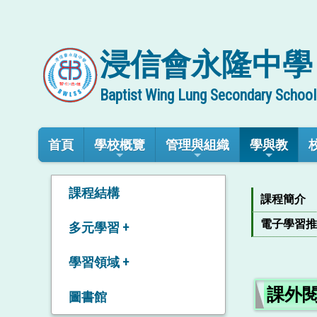
浸信會永隆中學
Baptist Wing Lung Secondary School
首頁
學校概覽
管理與組織
學與教
課程結構
課程簡介
電子學習
多元學習 +
全方位學習活動
學習領域 +
課外
學習活動日
中國語文教育 +
圖書館