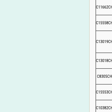
C11662C
C15558C
C13019C
C13018C
C8305C
C15553C
C10382C