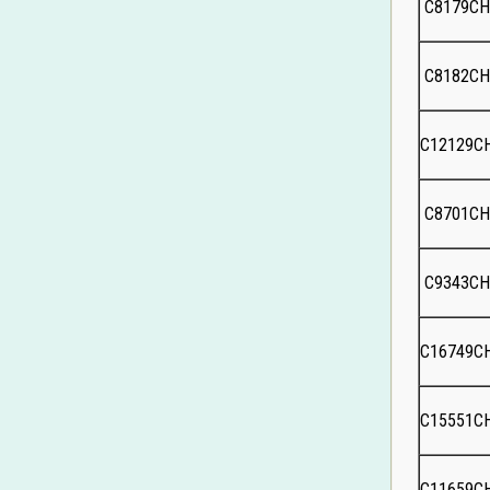
C8179C
C8182C
C12129C
C8701C
C9343C
C16749C
C15551C
C11659C