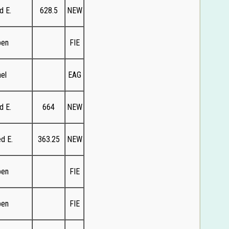
d E.
628.5
NEW
ben
FIE
el
EAG
d E.
664
NEW
d E.
363.25
NEW
ben
FIE
ben
FIE