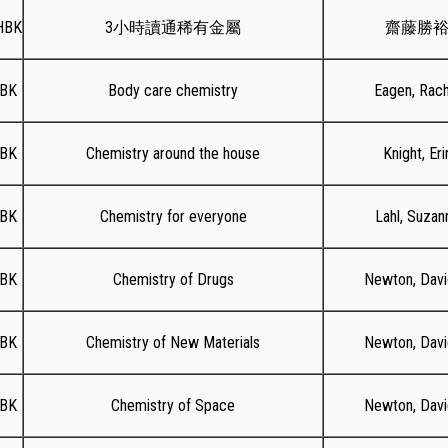
HBK
3小時讀通稀有金屬
齋藤勝
NBK
Body care chemistry
Eagen, Rach
NBK
Chemistry around the house
Knight, Eri
NBK
Chemistry for everyone
Lahl, Suzan
NBK
Chemistry of Drugs
Newton, Davi
NBK
Chemistry of New Materials
Newton, Davi
NBK
Chemistry of Space
Newton, Davi