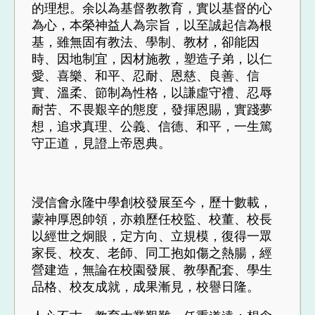
的理想。余以為基督教教育，實以基督的心
為心，本榮神益人為宗旨，以至誠起信為根
基，雖無固有教法、學制、教材，卻能因
時、因地制宜，因材施教，塑造子弟，以仁
愛、喜樂、和平、忍耐、恩慈、良善、信
實、溫柔、節制為性格，以謙虛守禮、忍辱
耐苦、不畏艱辛的態度，發揮恩賜，實踐夢
想，追求真理、公義、信德、和平，一生篤
守正道，見證上帝恩典。
浸信會永隆中學創校發展至今，歷十數載，
蒙神厚恩帥領，亦賴歷任校監、校董、校長
以經世之炯眼，定方向、立規模，復得一眾
家長、校友、老師、同工抱如傷之熱腸，經
營建造，無論在校園發展、教學配套、學生
品格、校友成就，成果漸見，校譽日隆。