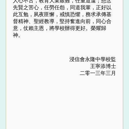
人心不古，教育大業艱難，任重道遠；想念
先賢之苦心，任勞任怨，同道我輩，正好以
此互勉，夙夜匪懈，戒慎恐懼，務求承傳基
督精神、聖經教導，堅持奮進向前，同心合
意，仗賴主恩，將學校辦得更好。榮耀歸
神。
浸信會永隆中學校監
王寧添博士
二零一三年三月