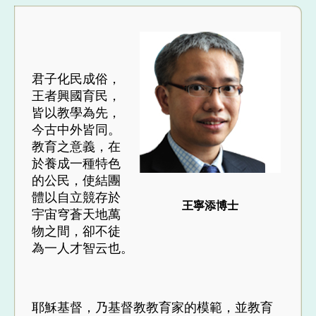
君子化民成俗，
王者興國育民，
皆以教學為先，
今古中外皆同。
教育之意義，在
於養成一種特色
的公民，使結團
體以自立競存於
王寧添博士
宇宙穹蒼天地萬
物之間，卻不徒
為一人才智云也。
耶穌基督，乃基督教教育家的模範，並教育